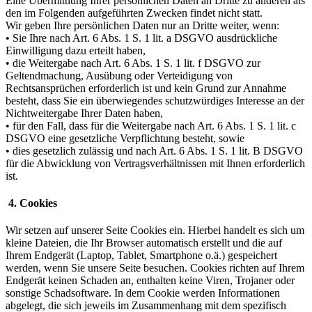
Eine Übermittlung Ihrer persönlichen Daten an Dritte zu anderen als
den im Folgenden aufgeführten Zwecken findet nicht statt.
Wir geben Ihre persönlichen Daten nur an Dritte weiter, wenn:
• Sie Ihre nach Art. 6 Abs. 1 S. 1 lit. a DSGVO ausdrückliche
Einwilligung dazu erteilt haben,
• die Weitergabe nach Art. 6 Abs. 1 S. 1 lit. f DSGVO zur
Geltendmachung, Ausübung oder Verteidigung von
Rechtsansprüchen erforderlich ist und kein Grund zur Annahme
besteht, dass Sie ein überwiegendes schutzwürdiges Interesse an der
Nichtweitergabe Ihrer Daten haben,
• für den Fall, dass für die Weitergabe nach Art. 6 Abs. 1 S. 1 lit. c
DSGVO eine gesetzliche Verpflichtung besteht, sowie
• dies gesetzlich zulässig und nach Art. 6 Abs. 1 S. 1 lit. B DSGVO
für die Abwicklung von Vertragsverhältnissen mit Ihnen erforderlich
ist.
4. Cookies
Wir setzen auf unserer Seite Cookies ein. Hierbei handelt es sich um
kleine Dateien, die Ihr Browser automatisch erstellt und die auf
Ihrem Endgerät (Laptop, Tablet, Smartphone o.ä.) gespeichert
werden, wenn Sie unsere Seite besuchen. Cookies richten auf Ihrem
Endgerät keinen Schaden an, enthalten keine Viren, Trojaner oder
sonstige Schadsoftware. In dem Cookie werden Informationen
abgelegt, die sich jeweils im Zusammenhang mit dem spezifisch