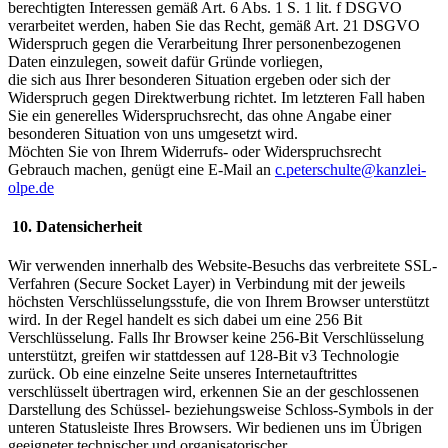
berechtigten Interessen gemäß Art. 6 Abs. 1 S. 1 lit. f DSGVO
verarbeitet werden, haben Sie das Recht, gemäß Art. 21 DSGVO
Widerspruch gegen die Verarbeitung Ihrer personenbezogenen
Daten einzulegen, soweit dafür Gründe vorliegen,
die sich aus Ihrer besonderen Situation ergeben oder sich der
Widerspruch gegen Direktwerbung richtet. Im letzteren Fall haben
Sie ein generelles Widerspruchsrecht, das ohne Angabe einer
besonderen Situation von uns umgesetzt wird.
Möchten Sie von Ihrem Widerrufs- oder Widerspruchsrecht
Gebrauch machen, genügt eine E-Mail an
c.peterschulte@kanzlei-
olpe.de
10. Datensicherheit
Wir verwenden innerhalb des Website-Besuchs das verbreitete SSL-
Verfahren (Secure Socket Layer) in Verbindung mit der jeweils
höchsten Verschlüsselungsstufe, die von Ihrem Browser unterstützt
wird. In der Regel handelt es sich dabei um eine 256 Bit
Verschlüsselung. Falls Ihr Browser keine 256-Bit Verschlüsselung
unterstützt, greifen wir stattdessen auf 128-Bit v3 Technologie
zurück. Ob eine einzelne Seite unseres Internetauftrittes
verschlüsselt übertragen wird, erkennen Sie an der geschlossenen
Darstellung des Schüssel- beziehungsweise Schloss-Symbols in der
unteren Statusleiste Ihres Browsers. Wir bedienen uns im Übrigen
geeigneter technischer und organisatorischer